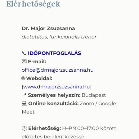
Elérhetőségek
Dr. Major Zsuzsanna
dietetikus, funkcionális tréner
📞
IDŐPONTFOGLALÁS
💌
E-mail:
office@drmajorzsuzsanna.hu
🌐
Weboldal:
[
www.drmajorzsuzsanna.hu
]
📍
Személyes helyszín:
Budapest
💻
Online konzultáció:
Zoom / Google
Meet
🕒
Elérhetőség:
H–P 9:00–17:00 között,
előzetes bejelentkezéssel.