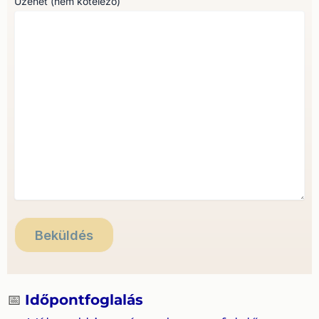
Üzenet (nem kötelező)
📅
Időpontfoglalás