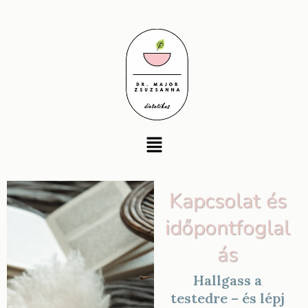
Skip
to
content
Menu
Kapcsolat és
időpontfoglal
ás
Hallgass a
testedre – és lépj