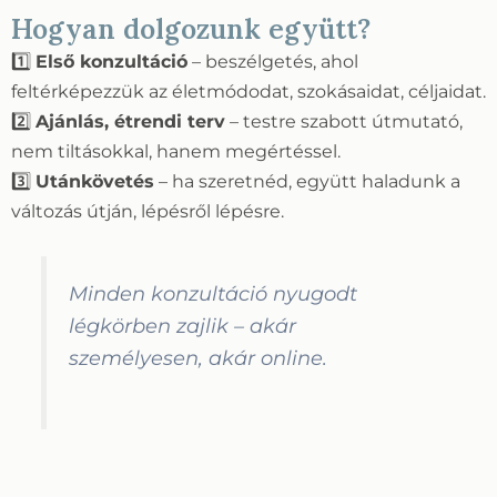
Hogyan dolgozunk együtt?
1️⃣
Első konzultáció
– beszélgetés, ahol
feltérképezzük az életmódodat, szokásaidat, céljaidat.
2️⃣
Ajánlás, étrendi terv
– testre szabott útmutató,
nem tiltásokkal, hanem megértéssel.
3️⃣
Utánkövetés
– ha szeretnéd, együtt haladunk a
változás útján, lépésről lépésre.
Minden konzultáció nyugodt
légkörben zajlik – akár
személyesen, akár online.