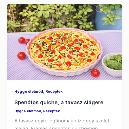
,
Hygge életmód
Receptek
Spenótos quiche, a tavasz slágere
Hygge életmód
,
Receptek
A tavasz egyik legfinomabb íze egy szelet
meleg, krémes spenótos quiche-ben.