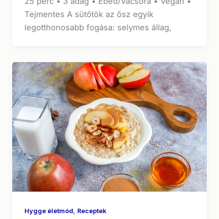
25 perc • 3 adag • Ebéd/Vacsora • Vegán •
Tejmentes A sütőtök az ősz egyik
legotthonosabb fogása: selymes állag,
,
Hygge életmód
Receptek