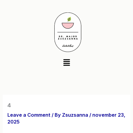
Skip
to
content
Menu
4
Leave a Comment
/ By
Zsuzsanna
/
november 23,
2025