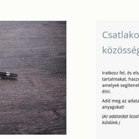
Csatlako
közössé
Iratkozz fel, és e
tartalmakat, hasz
amelyek segítene
élni.
Add meg az adatai
anyagokat!
(Az adataidat biz
küldünk.)