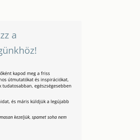
zz a
günkhöz!
lsőként kapod meg a friss
nos útmutatókat és inspirációkat,
k tudatosabban, egészségesebben
dat, és máris küldjük a legújabb
almasan kezeljük, spamet soha nem