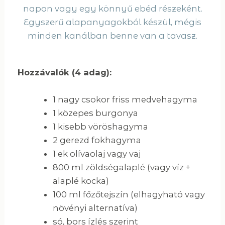
napon vagy egy könnyű ebéd részeként.
Egyszerű alapanyagokból készül, mégis
minden kanálban benne van a tavasz.
Hozzávalók (4 adag):
1 nagy csokor friss medvehagyma
1 közepes burgonya
1 kisebb vöröshagyma
2 gerezd fokhagyma
1 ek olívaolaj vagy vaj
800 ml zöldségalaplé (vagy víz +
alaplé kocka)
100 ml főzőtejszín (elhagyható vagy
növényi alternatíva)
só, bors ízlés szerint