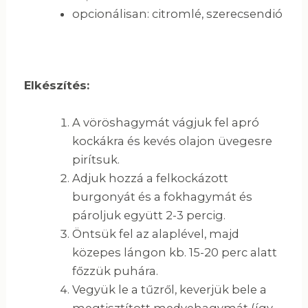
opcionálisan: citromlé, szerecsendió
Elkészítés:
A vöröshagymát vágjuk fel apró
kockákra és kevés olajon üvegesre
pirítsuk.
Adjuk hozzá a felkockázott
burgonyát és a fokhagymát és
pároljuk együtt 2-3 percig.
Öntsük fel az alaplével, majd
közepes lángon kb. 15-20 perc alatt
főzzük puhára.
Vegyük le a tűzről, keverjük bele a
megtisztított medvehagymát (így