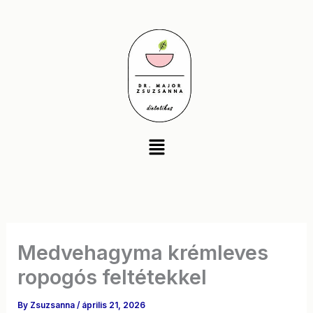
Skip
to
content
Menu
Medvehagyma krémleves
ropogós feltétekkel
By
Zsuzsanna
/
április 21, 2026