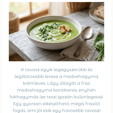
A tavasz egyik legegyszerűbb és
legillatosabb levese a medvehagyma
krémleves. Lágy állagát a friss
medvehagyma karakteres, enyhén
fokhagymás íze teszi igazán különlegessé.
Egy gyorsan elkészíthető, mégis frissítő
fogás, ami jól esik egy hűvösebb tavaszi